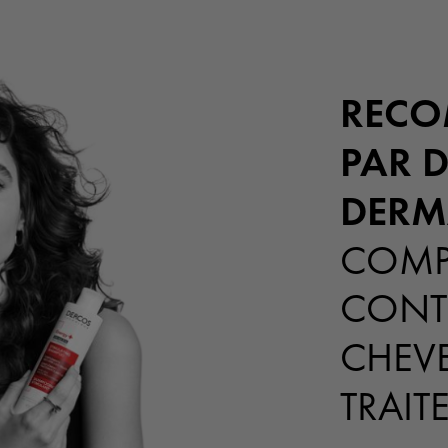
REC
PAR D
DERM
COMP
CONTR
CHEV
TRAIT