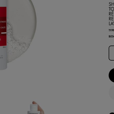
S
TO
RÉ
RE
LA
TYP
BES