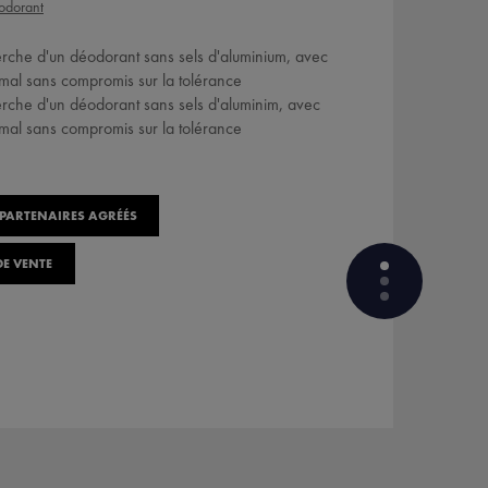
odorant
erche d'un déodorant sans sels d'aluminium, avec
imal sans compromis sur la tolérance
erche d'un déodorant sans sels d'aluminim, avec
imal sans compromis sur la tolérance
 PARTENAIRES AGRÉÉS
E VENTE
QUELS SONT LES INGRÉDIENTS
ACTIFS DANS LA FORMULE ?
COMMENT LE PRODUIT EST
FORMULÉ?