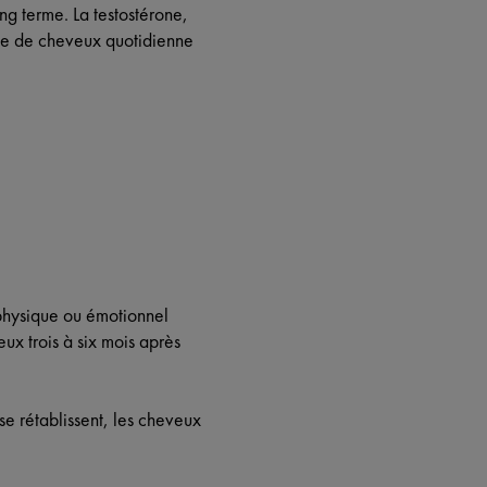
ong terme. La testostérone,
ute de cheveux quotidienne
 physique ou émotionnel
x trois à six mois après
se rétablissent, les cheveux