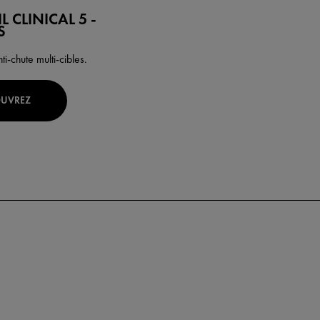
 CLINICAL 5 -
S
nti-chute multi-cibles.
OUVREZ