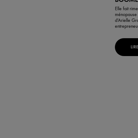
Elle fait rim
ménopause a
d’Arielle G
entrepreneu
LIR