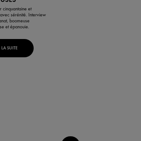
er cinquantaine et
vec sérénité. Interview
ranat, boomeuse
se et épanouie.
E LA SUITE