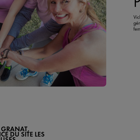
Vic
gén
fem
E GRANAT,
CE DU SITE LES
USES