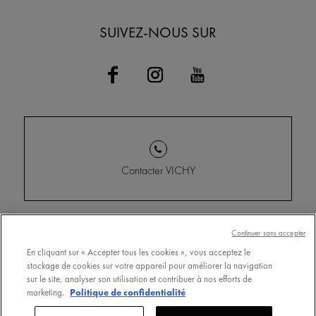
SUIVEZ-NOUS SUR
Contacter VICHY
Conditions Générales
Trouver un point de vente
Continuer sans accepter
d'Utilisation
En cliquant sur « Accepter tous les cookies », vous acceptez le
www.vichy.com
stockage de cookies sur votre appareil pour améliorer la navigation
Politique de confidentialité
sur le site, analyser son utilisation et contribuer à nos efforts de
Cookie Settings
marketing.
Politique de confidentialité