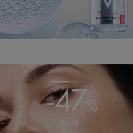
-47
%
RIDES
EN 6