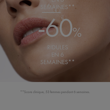
SEMAINES**
-60
%
RIDULES
EN 6
SEMAINES**
**Score clinique, 53 femmes pendant 6 semaines.