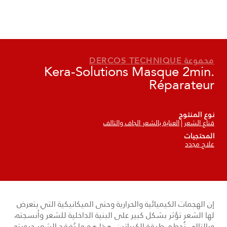
الروتين الخاصّ بك
VICHY MAG
مجموعة DERCOS TECHNIQUE
Kera-Solutions Masque 2min.
Réparateur
نوع المنتوج
قناع الشعر
العناية بالشعر الجاف والتالف
المحتجيات
علاج مجدد
إن الهجمات الكيميائية والحرارية وحتى الميكانيكية التي يتعرض
لها الشعر تؤثر بشكل كبير على البنية الداخلية للشعر وأنسجته،
وبالتالي تُحطم طبقة الكيراتين. هذا هو ما يُفقد الشعر حيويته