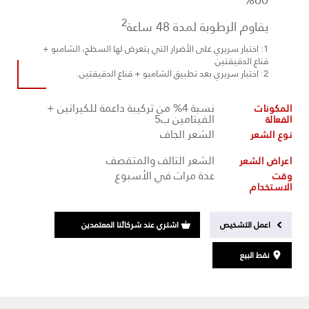
2
يقاوم الرطوبة لمدة 48 ساعة
1: اِختبار سريري على الأضرار التي يتعرض لها السطح، الشامبو +
قناع الدقيقتين.
2: اِختبار سريري بعد تطبيق الشامبو + قناع الدقيقتين.
نسبة 4% من تركيبة داعمة للكيراتين +
المكونات
الفيتامين ب5
الفعالة
الشعر الجاف
نوع الشعر
الشعر التالف والمتقصف
اعراض الشعر
عدة مرات في الأسبوع
وقت
الاستخدام
اعمل التشخيص
اشتري عند شركائنا المعتمدين
نقط البيع