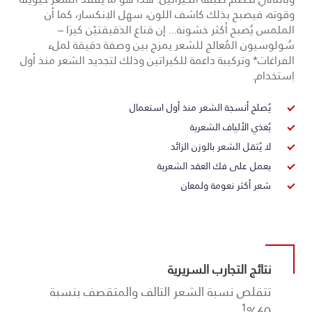
وقوته، فيصبح بذلك كاشف اللون، سهل الاِنكسار، كما أن
الملمس يُصبح أكثر خشونة... إن قناع الدَقيقتيْن كيرَا –
سُولوسيون المُعالج للشعر يمزج بين وصفة دقيقة لملء
الفراغات* وتركيبة داعمة للكيراتين وذلك لتجديد الشعر منذ أول
اِستخدام.
يُصلح أنسجة الشعر منذ أول استعمال
يُغذي الألياف الشعرية
لا يُثقل الشعر بالوزن الزائد
يعمل على فك العقد الشعرية
شعر أكثر نعومة ولمعان
نتائج التجارب السريرية
تتقلص نسبة الشعر التالف والمتقصف بنسبة
1
60%