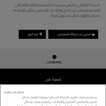
للنساء اللواتي يتمتّعن ببشرة حسّاسة مختلطة مائلة إلى
الدهنية ويبحثن عن منتج وقاية من الشمس ملوّن للوجه ما
يسمح بإظهار جمال بشرتهنّ فورًا.
اشتري عند شركائنا المعتمدين
نقط البيع
LOADING...
تابعونا على
تواصل دون القبول
نستخدم ملفات تعريف الارتباط للسماح لموقعنا بالعمل بشكل
صحيح، ولتخصيص المحتوى والإعلانات، ولتوفير ميزات وسائل