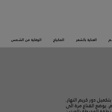
سم
العناية بالشعر
المكياج
الوقاية من الشمس
كميل دور كريم النهار.
. يوضع القناع مرة الى
نطقة المحيطة بالعينين.