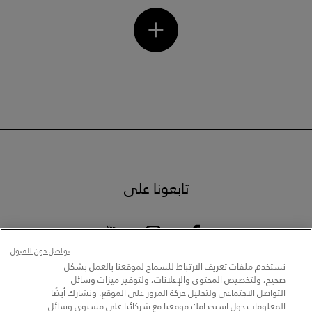
تابعونا على
تواصل دون القبول
نستخدم ملفات تعريف الارتباط للسماح لموقعنا بالعمل بشكل
صحيح، ولتخصيص المحتوى والإعلانات، ولتوفير ميزات وسائل
التواصل الاجتماعي ولتحليل حركة المرور على الموقع. ونشارك أيضًا
المعلومات حول استخدامك موقعنا مع شركائنا على مستوى وسائل
تحديد متجر
سياسة الخصوصية