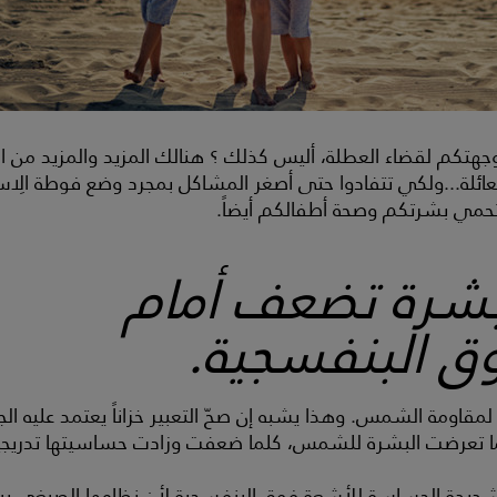
هتكم لقضاء العطلة، أليس كذلك ؟ هنالك المزيد والمزيد من ال
ائلة...ولكي تتفادوا حتى أصغر المشاكل بمجرد وضع فوطة الِا
تحمي بشرتكم وصحة أطفالكم أيضاً.
بشرة تضعف أمام
ق البنفسجية.
مقاومة الشمس. وهذا يشبه إن صحّ التعبير خزاناً يعتمد عليه 
ا تعرضت البشرة للشمس، كلما ضعفت وزادت حساسيتها تدري
 شديدة الحساسة للأشعة فوق البنفسجية لأن نظامها الصبغي يب