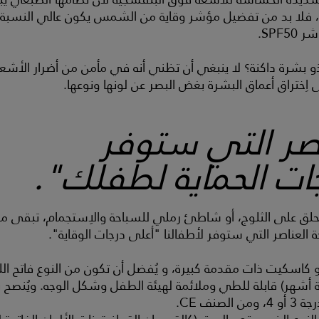
، فلا بد من تفضيل مؤشر وقاية من الشمس يكون عالي النسبة. لا
SPF.
بشرة داكنة؟ لا ينبغي أن تظني أنه في مأمن من أضرار الأشعة
ى اِختراق أعماق البشرة بغض البصر عن لونها ونوعها.
اصر التي ستوفر
ات الحماية لطفلك".
حلق على الثلوج، أو شاطئ رملي للسباحة والاِستجمام، تبقى مدة 
 العناصر التي ستوفر لأطفالنا "أعلى درجات الوقاية".
 كاسكيت ذات مقدمة كبيرة، و يُفضل أن تكون من النوع فاتح الل
هر) قابلة للطي وملائمة لهيئة الطفل وشكل الوجه. ويُنصح باِختي
صنف CE.