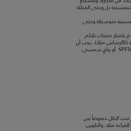
لحد من الحرارة، ولتشجيع
بنفسجية بل وحتى المبللة
بنفسجية متوسطة وحتى
اِختيار منتجات تلائم
(كالرشاش مثلا)...يجب أن
م تحت الظل خصوصاً بين
قراءة مثلا، والتلوين،