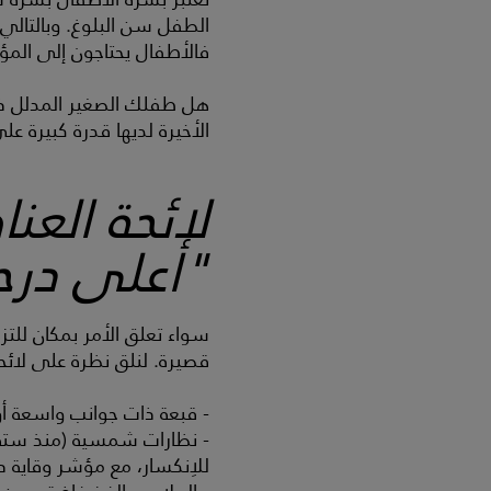
الطفل سن البلوغ. وبالتالي
فالأطفال يحتاجون إلى المؤشر 50
هل طفلك الصغير المدلل ذو 
الأخيرة لديها قدرة كبيرة عل
لائحة العن
"أعلى درج
سواء تعلق الأمر بمكان للتز
قصيرة. لنلق نظرة على لائحة
- قبعة ذات جوانب واسعة أو
- نظارات شمسية (منذ ستة أش
للاِنكسار، مع مؤشر وقاية درجة 3 أو 4، ومن ال