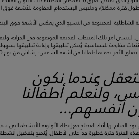
نوع الذي يمتص العرق (كالقمصان القطنية ذات الألوان الفاتحة ل
أطول فترة ممكنة)، وملابس الاِستحمام المقاومة للأشعة فوق ال
مة الشاطئية المصنوعة من النسيج الذي يعكس الأشعة فوق ال
لننسى أمر تلك المنتجات القديمة الموضوعة في الخزانة، ولنقم ب
جات مقاومة للحساسية، يُمكن تطبيقها وإعادة تطبيقها بسهولة 
ق الأمر بحماية أطفالنا من أشعة الشمس: رشاش من نوع SPF50 أو واقٍ شمسي.
لتعقل عندما نكون
، ولنُعلم أطفالنا
 أنفسهم...
نود القيام بها أثناء العطلة مع إعطاء الأولوية للأنشطة التي تت
هذه الفترة فترة خطيرة جداً على الأطفال. يُنصح بتفضيل أنشطة ال