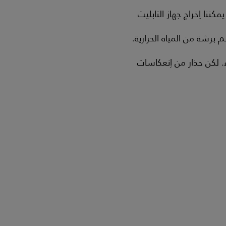
ننا اِخراج جهاز التابليت
رشة من المياه الحرارية.
. لكن حذار من اِنعكاسات