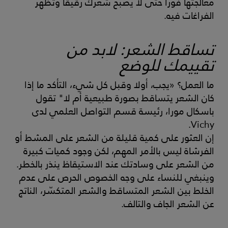
معالجتها فورا حتى لا يصبح شعرك رقيقا وتظهر
الفراغات فيه.
تساقط الشعر: لابد من
تقييمك للوضع
ما العمل؟ «يجب، أولا وقبل كل شيء، التأكد ما إذا
كان الشعر يتساقط بصورة طبيعية أم لا" تقول
باسكال مورا، رئيسة قسم التواصل العلمي لدى
Vichy.
إن العثور على كمية قليلة من الشعر على المشط أو
الفرشاة ليس بالأمر المهم، لكن وجود كميات كبيرة
من الشعر على وسادتك عند الاستيقاظ ينذر بالخطر.
وينبغي للنساء على وجه الخصوص الحرص على عدم
الخلط بين الشعر المتساقط والشعر المتكسّر، الناتج
عن الشعر الجاف والتالف.