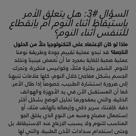
السؤال #3: هل يتعلق الأمر
باِستيقاظ أثناء النوم أم باِنقطاع
للتنفس أثناء النوم؟
ماذا لو كان الاِعتماد على التكنولوجيا حلاً من الحلول
الناجعة؟
قد تبدو عملية تقييم جودة وطريقة نومنا
عملية صعبة للغاية بمجرد ما أن نُغمض عينينا ونخلد
للنوم. الشخير بكثرة مثلاً، وكوابيس متكررة، وتحرك
الجسم بشكل مفاجئ خلال النوم، كلها علامات تنبهنا
إلى ضرورة اِستشارة الطبيب، خصوصاً إذا طال الأمر.
كما أن المستقبل الآن في يد الأجهزة والهواتف
الذكية، والتي بمقدورها تحليل الوضع بشكل أكثر
دقة. كاِقتناء سرير ذكي وإيصاله بالهاتف مثلا، أو
اِستعمال مصباح ومنبه من النوع الذي يخلق الجو
المناسب للنوم ولا يسبب الاِزعاج عند الاِستيقاظ، بل
وحتى اِستخدام سدادات الأذن الطبية، والتي لها