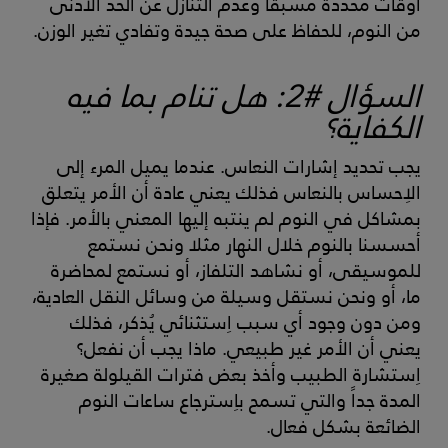
أوقات محددة مسبقا وعدم التنازل عن الحد الأدنى
من النوم، للحفاظ على صحة جيدة وتفادي تغير الوزن.
السؤال #2: هل تنام بما فيه
الكفاية؟
يجب تحديد إشارات النعاس. عندما يميل المرء إلى
الاِحساس بالنعاس فذلك يعني عادة أن الأمر يتعلق
بمشاكل في النوم لم ينتبه إليها المعني بالأمر. فإذا
أحسسنا بالنوم خلال النهار مثلا ونحن نستمع
للموسيقى، أو نشاهد التلفاز، أو نستمع لمحاضرة
ما، أو ونحن نستقل وسيلة من وسائل النقل العادية،
ومن دون وجود أي سبب اِستثنائي يُذكر، فذلك
يعني أن الأمر غير طبيعي. ماذا يجب أن نفعل؟
اِستشارة الطبيب وأخذ بعض فترات القيلولة صغيرة
المدة جداً والتي تسمح باِسترجاع ساعات النوم
الضائعة بشكل فعال.