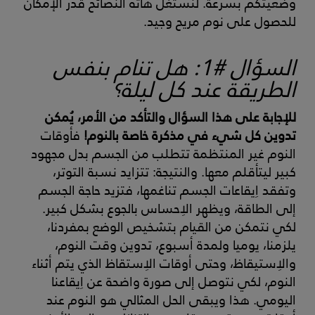
وضعيتكم بسرعة. لنستغل هاته النصائح قدر الإمكان
للحصول على نوم مريح وجيد.
السؤال #1: هل تنام بنفس
الطريقة عند كل ليلة؟
للإجابة على هذا السؤال والتأكد من الأمر، يُمكن
تدوين كل شيء في مذكرة خاصة بالنوم!
فأوقات
النوم غير المنتظمة تتطلب من الجسم بدل مجهود
كبير ليتأقلم معها. والنتيجة: تتزايد نسبة التوتر،
وتفقد اِيقاعات الجسم تناغمها، فتزيد حاجة الجسم
إلى الطاقة، ويظهر الاِحساس بالجوع بشكل كبير.
لكي نتمكن من القيام بتشخيص الوضع بمفردنا،
يلزمنا، يوميا ولمدة أسبوع، تدوين وقت النوم،
والاِستيقاظ، وحتى أوقات الاِستقاظ الذي يتم أثناء
النوم، لكي نتوصل إلى صورة واضحة عن اِيقاعنا
اليومي. هذا ويبقى الحل المثالي هو النوم عند