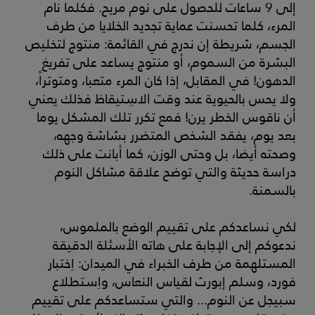
إلى 9 ساعات للحصول على نوم مريح. فكلما نام
المرء، كلما تحسنت عماية تجديد الخلايا من طرف
الجسم، شريطة إن ندرج في القائمة: منتوج لتخليص
البشرة من السموم، أو منتوج يساعد على تفريغ
الدهون! في المقابل، إذا كان المرء متعبا، ومتوتراً،
ولا يحس بالحيوية عند وقت الاسِتيقاظ فذلك يعني
أن ناقوس الخطر يرن! فمع تكرر تلك المشكل يوما
بعد يوم، يفقد الشخص المتضرر بشاشة وجهه،
وصحته أيضا، بل وحتى الوزن، كما أبانت على ذلك
دراسة حديثة والتي توضح علاقة مشاكل النوم
بالسمنة.
لكي نساعدكم على تقييم الوضع بالملموس،
ندعوكم إلى الإجابة على هاته الأسئلة الدقيقة
المستلهمة من طرف الخبراء في الميدان: اِختبار
فورد، وسلم إبورث لقياس النعاس، واِستطلاع
سبيجل عن النوم... والتي ستساعدكم على تقييم