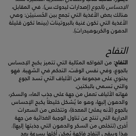
الاِحساس بالجوع
(إصدارات ليدوك.س). في المقابل،
هنالك بعض الأغذية التي تجمع بين الحُسنييْن: وهي
الأغذية التي تكون غنية بالبروتينات (بينما تكون قليلة
الدهون والكربوهيدرات).
التفاح
التفاح:
من الفواكه المثالية التي تتميز بكبح الاِحساس
بالجوع، وفي نفس الوقت، التحكم في الشهية. فهو
يحتوي على مجموعة من الألياف التي تسد الجوع
والتي تسمى بالبكتين.
فهاته الألياف تعمل من جهة على جذب الماء، والسكر،
والدهون إليها، وهو ما يُشكل خليطاً يكبح الإحساس
بالجوع (لأنه يملئ المعدة)، وتتخلص من السعرات
الحرارية التي تنتج عن تناول الوجبة الغذائية من جهة
أخرى (تتخلص من السكر والدهون التي جذبتها إليها).
هذا ويبقى التفاح فاكهة يُمكن أكلها بسرعة بعد