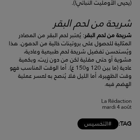
(يحيى الأومليت النباتي!).
شريحة من لحم البقر
شريحة من لحم البقر
: يُعتبر لحم البقر من المصادر
المثالية للحصول على بروتينات خالية من الدهون. هذا
ويُستحسن تفضيل شريحة لحم طبيعية وعادية،
مشوية أو حتى مقلية لكن من دون زيت، وبكمية
عادية (ما بين 120 و150 غ). أما الوقت المناسب فهو
وقت الظهيرة، أما الليل فلا يُنصح به لعسر عملية
الهضم فيه.
La Rédaction
mardi 4 août
TAG:
#التخسيس