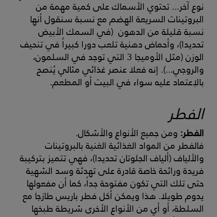
نوع آخر... تحتوي الأسماك على كمية مهمة من
البروتينات السريعة الهضم مع نسبة سنقول أنها
نسبة قليلة من الدهون (في السمك الأبيض
تحديدا)، وأحماض دهنية تلعب دورا كبيراً في تنحيف
الوزن (مثل الأوميجا 3 التي توجد في السلمون،
والروجي...). إنه فعلا عنصر غذائي مثالي يُنصح
بالاِعتماد عليه سواء في البيت أو المطعم.
الفطر
الفطر:
ومن جميع الأنواع والأشكال.
فالفطر من المواد الغذائية الغنية بالبروتينات
والألياف (ألياف الجلوتان تحديدا)، فهي تتميز بتركيبة
فريدة ورائحة خاصة قادرة على تهدئة وسد الشهية
حتى تلك التي تكون مفتوحة جداً، كما أن مفعولها
يدوم طويلا. هذا ويمكن أكل فطر باريس طازجا مع
السلطة، أو أي من الأنواع الأخرى شريطة طبخها