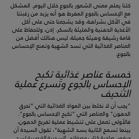
كلنا يعلم معنى الشعور بالجوع خلال اليوم. المشكل
مع الإحساس بالجوع المفرط هو أنه يزبد من رغبتنا
في الأكل بشراهة، وقد يشجعنا حتى على أكل
الأغذية الدهنية والمليئة بالسكر. إذن، وللحفاظ على
قامة رشيقة وهيئة جميلة، ليس هنالك أفضل من
العناصر الغذائية التي تسد الشهية وتمنع الإحساس
بالجوع.
خمسة عناصر غذائية تكبح
الإحساس بالجوع وتسرع عملية
التنحيف
"يجب أن لا نخلط بين المواد الغذائية التي "تحرق
الدهون" والعناصر التي "تكبح الاِحساس بالجوع".
فالأولى تعمل على تنشيط عملية تفريغ الدهون،
بينما تسمح الثانية بسد الشهية"، تقول السيدة آن
ديفور، صاحبة كتاب
وصفاتي السحرية القصيرة لسد