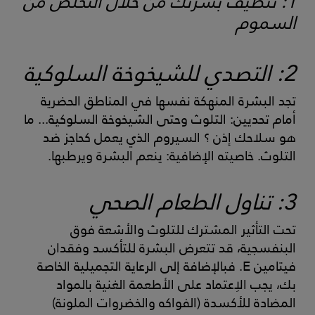
1: تنظيف بشرتك من خلال التخلص من
السموم
2: التصدي للشيخوخة السلوكية
تجد البشرة المنهكة نفسها في المناطق الحضرية
أمام تحديين: التلوث وحتى الشيخوخة السلوكية... ما
هو سلاحك إذن ؟ السيروم الذي يعمل كحاجز ضد
التلوث. خاصيته الإضافية: ينعم البشرة ويرطبها.
3: تناول الطعام الصحي
تحت التأثير المشترك للتلوث والأشعة فوق
البنفسجية، قد تتعرض البشرة للتأكسد وفقدان
فيتامين E. فبالإضافة إلى الرعاية التجميلية الخاصة
بك، يجب الاِعتماد على الأطعمة الغنية بالمواد
المضادة للأكسدة (الفواكه والخضروات الملونة)