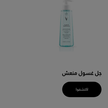
جل غسول منعش
اكتشفوا