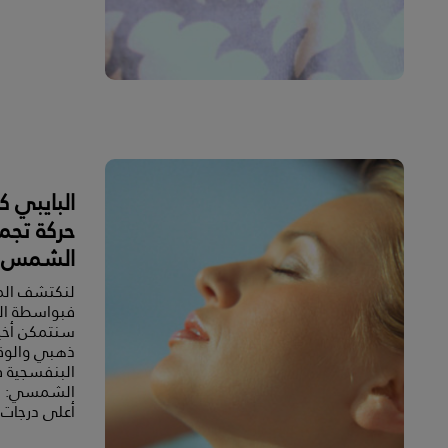
البايبي 
حركة تجم
الشمس
لنكتشف الم
فبواسطة ال
سنتمكن أخير
ذهبي والوقا
البنفسجية 
الشمسي: ل
أعلى درجات ا