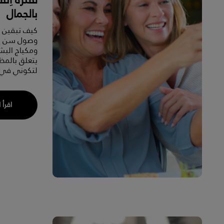
بالجمال
كيف تبقين ج
وصول سن اِن
ومكياج البشر
لتكوني في 
اقرأ 