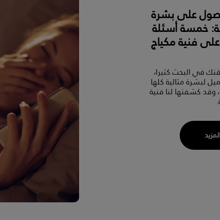
حصول على بشرة
ية: خمسة أسئلة
على فنية مكياج
قتك في البحث كثيرا،
يل لبشرة مثالية كلها
 وقد كشفتها لنا فنية
.
المزيد