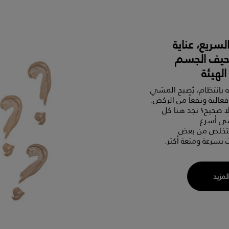
سريع، عناية
نحيف الجسم
لهيئة
 باِنتظام، يُصبح المشي
فعالية ونفعاً من الركض.
 صحيح؟ نجد هنا كل
شي أسرع
لتخلص من بعض
 بسرعة ومتعة أكثر.
المزيد