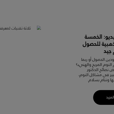
يو: الخمسة
ذهبية للحصول
جيد
دين الحصول أو ربما
م النوم المريح والهنيء؟
 نصائح الدكتور
خبير في مشاكل النوم،
ا وننام بسلام.
المزيد