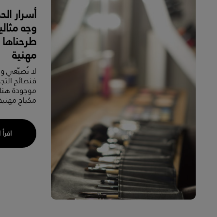
أسرار ال
وجه مثال
طرحناها 
مهنية
لا تُضيّعي و
فنصائح التجم
موجودة هنا،
مكياج مهنية
اقرأ 