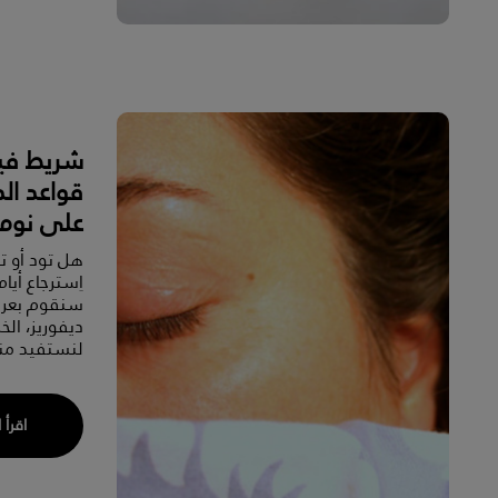
شريط فيد
قواعد ال
على نوم 
هل تود أو تو
اِسترجاع أيا
سنقوم بعرض
ديفوريز، ال
لنستفيد منه
اقرأ 