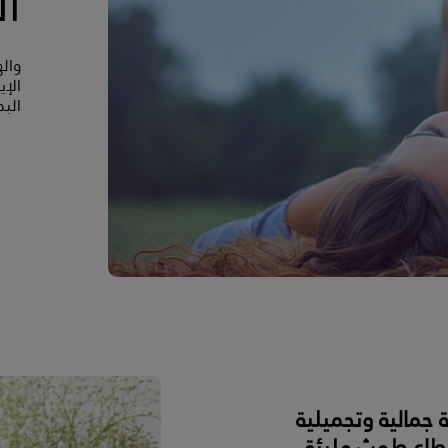
ال
وال
الإي
البد
ة جمالية وتجميلية
قطاع طمثٍ مليئة