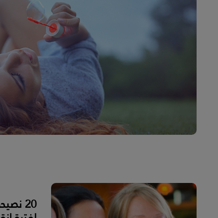
20 نصيح
لفترة اِن