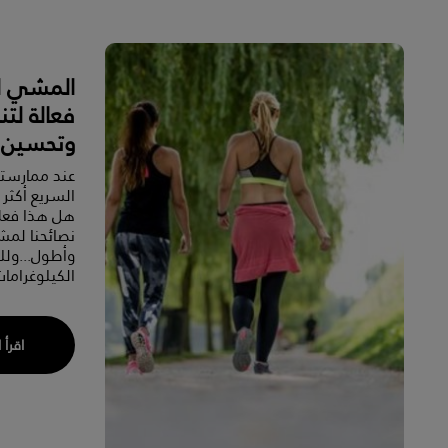
المشي ال
فعالة لت
وتحسين ا
عند ممارسته
السريع أكثر 
هل هذا فعلا
نصائحنا لم
وأطول...ول
الكيلوغرامات
اقرأ 