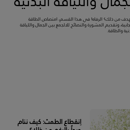
جمال واللياقة البدنية
هدف من ذلك؟ الرفاه! في هذا القسم، امتصاص الطاقة
جابية، وتقديم المشورة والنصائح للالجمع بين الجمال واللياقة
نية والطاقة.
اِنقطاع الطمث: كيف ننام
جيداً بالرغم من ذلك؟