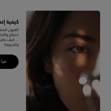
كيفية إعط
العيون المتع
انتفاخ والخ
... كيف نظر
والحيوية؟
اقرأ 