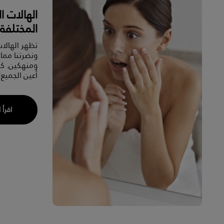
الهالات ا
المختلفة
تظهر الهالا
ونضرتنا مما 
ومنهكين. كي
أعين الجميع؟
اقرأ 