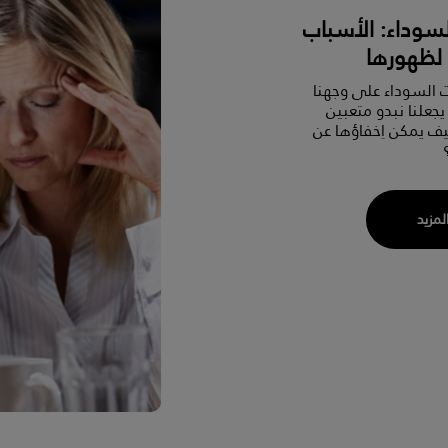
لسوداء: الأسباب
 لظهورها
ت السوداء على وجهنا
يجعلنا نبدو متعبين
ف يمكن اِخفاؤها عن
المزيد