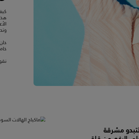
كيف 
هذه 
الأع
وتحت
حان 
خامس
نقول
 لتبدو مشرقة
على الرغم من قلة