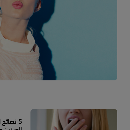
5 نصائح
العينين 