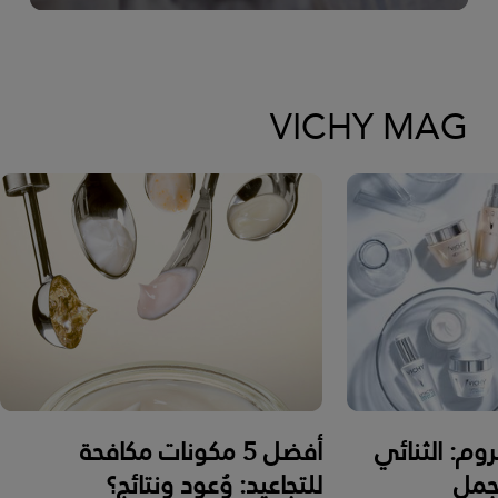
VICHY MAG
روم: الثنائي
أفضل 5 مكونات مكافحة
جمل
للتجاعيد: وُعود ونتائج؟