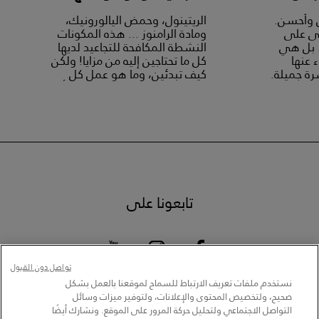
ل وأحسن.
الريتينول، وحمض اليالورونيك،
ى على
ومادة الرامنوز ... هذه المكونات
. بل هي
النشطة المكافحة للتجاعيد لديها
 عنها
كل ما تحتاجين إليه من مزايا! ولكن
ة جميلة.
كيف تبدئين، وما هو عمل كل
مكون من هاته المكونات؟ من أجلك
سيدتي، سنبحث عن أفضل 5
مكونات مكافحة للتجاعيد.
تابعونا على
تواصل دون القبول
نستخدم ملفات تعريف الارتباط للسماح لموقعنا بالعمل بشكل
صحيح، ولتخصيص المحتوى والإعلانات، ولتوفير ميزات وسائل
التواصل الاجتماعي ولتحليل حركة المرور على الموقع. ونشارك أيضًا