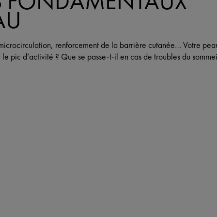
S FONDAMENTAUX
AU
microcirculation, renforcement de la barrière cutanée… Votre pea
eu le pic d’activité ? Que se passe-t-il en cas de troubles du somm