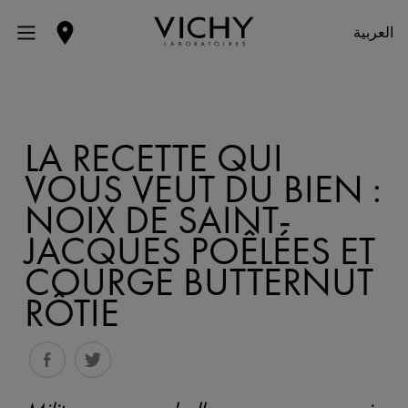
العربية
LA RECETTE QUI
VOUS VEUT DU BIEN :
NOIX DE SAINT-
JACQUES POÊLÉES ET
COURGE BUTTERNUT
RÔTIE