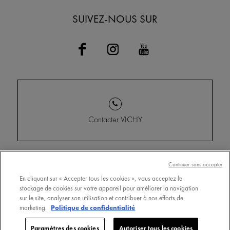
SUIVEZ-NOUS SUR
Contacter VICHY
Continuer sans accepter
Conditions Générales
Trouver un point de vente
d'Utilisation
En cliquant sur « Accepter tous les cookies », vous acceptez le
www.vichy.com
stockage de cookies sur votre appareil pour améliorer la navigation
Politique de confidentialité
sur le site, analyser son utilisation et contribuer à nos efforts de
Cookie Settings
marketing.
Politique de confidentialité
Paramètres des cookies
Autoriser tous les cookies