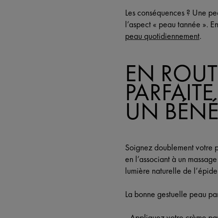
Les conséquences ? Une pea
l’aspect « peau tannée ». 
peau quotidiennement
.
EN ROUT
PARFAITE
UN BÉNÉ
Soignez doublement votre p
en l’associant à un massage 
lumière naturelle de l’épid
La bonne gestuelle peau parf
- Appliquez votre crème par