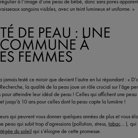
f régulier à l’image d’une peau de bébé, donc sans pores apparen
 vaisseaux sanguins visibles, avec un teint lumineux et uniforme. »
TÉ DE PEAU : UNE
E COMMUNE À
LES FEMMES
 jamais testé ce miroir que devient l’autre en lui répondant : « D’a
 Recherche, la qualité de la peau joue un rôle crucial sur l’âge p
pour atteindre leur idéal de peau ! Celles qui affichent une peau 
t jusqu’à 10 ans pour celles dont la peau capte la lumière !
acteurs qui peuvent vous donner quelques années de plus et vous é
e peau qui subit trop d’agressions (pollution, stress,
tabac
… ), qui
tégée du soleil
qui s’éloigne de cette promesse.