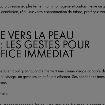
u plus épaisse, plus terne, moins homogène et parfois même un g
En conclusion, réduisez votre consommation de tabac, protégez-vo
E VERS LA PEAU
 : LES GESTES POUR
FICE IMMÉDIAT
eau en appliquant quotidiennement une crème visage capable de t
du visage, un geste instantanément efficace. Ses bénéfices : booste
erme.
aite :
 lissages ascendants, les deux paumes bien à plat enveloppent le