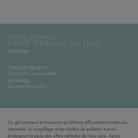
ENVIRONMENTAL & SOCIAL
IMPACT
VICHY MAG
PURETE THERMALE
PURETÉ THERMALE GEL FRAIS
NOUVEAU
TYPE(S) DE PRODUIT :
Démaquillant, eau micellaire
BESOIN(S) :
Soin nettoyant, purifiant
Un gel onctueux et moussant qui élimine efficacement toutes les
impuretés, le maquillage et les résidus de pollution tout en
protégeant la peau des effets néfastes de l'eau dure. Après