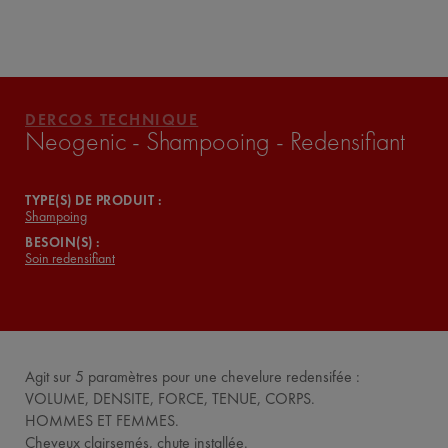
LES AUTRES PRODUITS DE LA
GAMME
VICHY MAG
DERCOS TECHNIQUE
Neogenic - Shampooing - Redensifiant
TYPE(S) DE PRODUIT :
Shampoing
BESOIN(S) :
Soin redensifiant
Agit sur 5 paramètres pour une chevelure redensifée :
VOLUME, DENSITE, FORCE, TENUE, CORPS.
HOMMES ET FEMMES.
Cheveux clairsemés, chute installée.