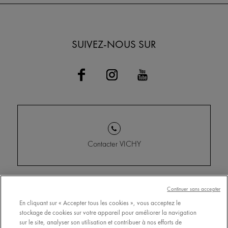
SUIVEZ-NOUS SUR
Contacter VICHY
Conditions Générales
Trouver un point de vente
Continuer sans accepter
d'Utilisation
En cliquant sur « Accepter tous les cookies », vous acceptez le
www.vichy.com
stockage de cookies sur votre appareil pour améliorer la navigation
Politique de confidentialité
sur le site, analyser son utilisation et contribuer à nos efforts de