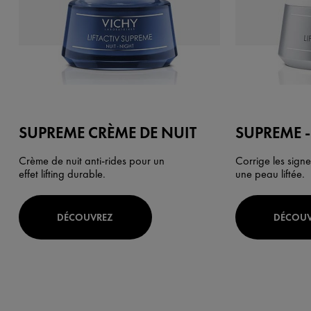
SUPREME CRÈME DE NUIT
SUPREME -
Crème de nuit anti-rides pour un
Corrige les signe
effet lifting durable.
une peau liftée.
DÉCOUVREZ
DÉCOU