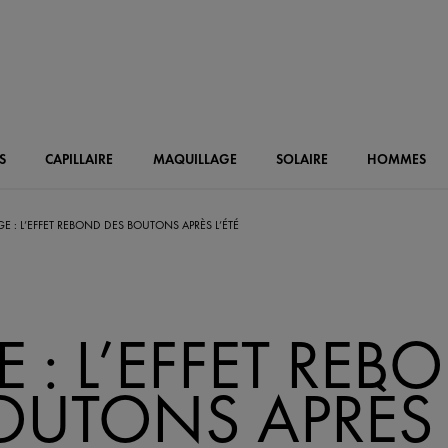
S
CAPILLAIRE
MAQUILLAGE
SOLAIRE
HOMMES
GE : L’EFFET REBOND DES BOUTONS APRÈS L’ÉTÉ
 : L’EFFET REB
OUTONS APRÈS 