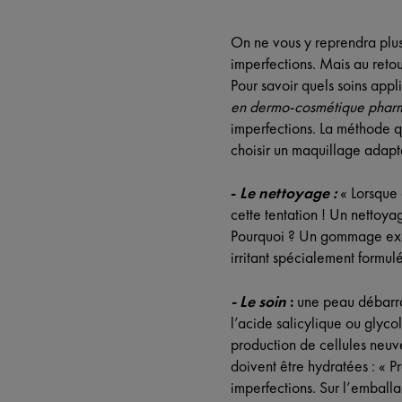
On ne vous y reprendra plus 
imperfections. Mais au retou
Pour savoir quels soins app
en dermo-cosmétique phar
imperfections. La méthode q
choisir un maquillage adapt
-
Le nettoyage :
« Lorsque 
cette tentation ! Un nettoya
Pourquoi ? Un gommage exce
irritant spécialement formul
- Le soin
:
une peau débarras
l’acide salicylique ou glyco
production de cellules neuve
doivent être hydratées : « P
imperfections. Sur l’emballa