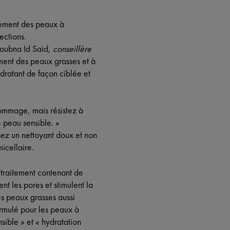
itement des peaux à
ections.
Loubna Id Said,
conseillère
ment des peaux grasses et à
dratant de façon ciblée et
ommage, mais résistez à
e peau sensible. »
ez un nettoyant doux et non
icellaire.
 traitement contenant de
nt les pores et stimulent la
es peaux grasses aussi
ormulé pour les peaux à
sible » et « hydratation