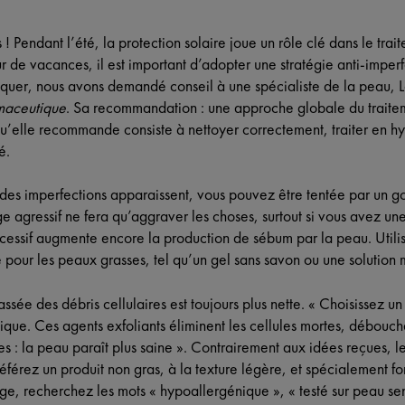
! Pendant l’été, la protection solaire joue un rôle clé dans le tra
r de vacances, il est important d’adopter une stratégie anti-imperf
liquer, nous avons demandé conseil à une spécialiste de la peau, 
maceutique
. Sa recommandation : une approche globale du traite
u’elle recommande consiste à nettoyer correctement, traiter en hy
é.
des imperfections apparaissent, vous pouvez être tentée par un g
ge agressif ne fera qu’aggraver les choses, surtout si vous avez un
ssif augmente encore la production de sébum par la peau. Utilis
é pour les peaux grasses, tel qu’un gel sans savon ou une solution m
sée des débris cellulaires est toujours plus nette. « Choisissez un
lique. Ces agents exfoliants éliminent les cellules mortes, débouche
s : la peau paraît plus saine ». Contrairement aux idées reçues, l
référez un produit non gras, à la texture légère, et spécialement f
ge, recherchez les mots « hypoallergénique », « testé sur peau sen